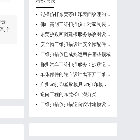
猜你喜欢
能模仿打东莞茶山印表面纹理的新FDM 3D打印服务技术
律责
佛山高明三维扫描仪：对家具装饰行业的重要性
享到个
东莞抄数画图建模服务修改图设计公司
安全帽三维扫描设计安全帽配件东莞常平扫描设计
三维扫描仪已成熟运用在哪些领域
郴州汽车三维扫描服务：抄数逆向建模与工业设计的协同创新
车体部件的逆向设计离不开三维扫描技术
广州3d打印塑胶模具 3d打印模具定制
逆向工程的东莞松山湖分类
三维扫描仪扫描逆向设计建模设计服务