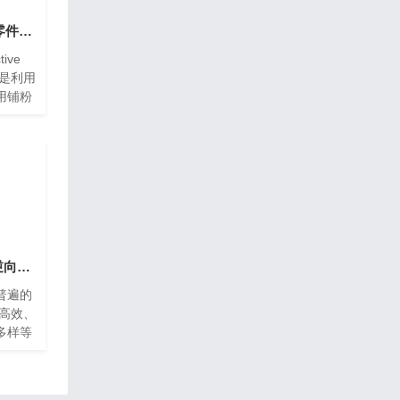
东莞麻涌3d打印尼龙零件的优势与不足有哪些
ive
LS）是利用
用铺粉
通过打
其加热
点的某
三维扫描仪齿轮扫描逆向应东莞莞城用
普遍的
备高效、
多样等
产工艺需
产需求
渐向更精