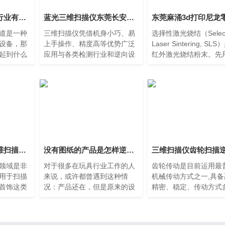
三维扫描仪在模具行业有哪些作用？
蓝光三维扫描仪东莞长安的优势
道是一种
三维扫描仪凭借机身小巧、易
选择性激光烧结（Select
设备，那
上手操作、精度高等优势广泛
Laser Sintering, S
起到什么
应用与各类检测行业和逆向设
红外激光烧结粉末。先
看看模具
计。目前三维扫描仪分为手持
滚轴铺一层粉末材料，
三维扫描
激光三维扫描仪和工业拍照式
印设备里的恒温设施将
，在我们没
三维扫描仪两类，其中工业拍
至恰好低于该粉末烧结
照式三
一温度，接
珠宝首饰全自动三维扫描服务的应用东莞谢岗案例
没有图纸的产品是怎样逆向设计服务的？广州海珠区
领域是非
对于很多在玩具行业工作的人
齿轮传动是目前运用最
用于扫描
来说，或许都曾遇到这种情
机械传动方式之一,具
首饰这类
况：产品还在，但是原来的设
精密、稳定、传动方式
扫描得出
计的图纸却没有了。想要批量
特性,能满足复杂的生
编就给大
生产，却因为没图纸而一筹莫
求。随着科技进步与生
动三维扫
展。其实，在这个时候，通过
的提高,齿轮传动也逐