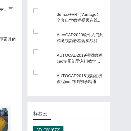
系统课程含课件
废材。而
3dmax+VR（Vantage）
全套自学教程视频在线系
统课程含课件
AutoCAD2020软件入门到
印家具的
精通视频教程含实战源文
件练习题
AUTOCAD2019视频教程
cad制图初学入门教学资
源含源文件
AUTOCAD2018视频在线
教程cad制图初学精通学
习资料
标签云
3D打印(672)