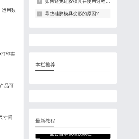
如何避免硅胶模具在使用过程中变形？
，运用数
导致硅胶模具变形的原因?
D打印实
本栏推荐
化产品可
尺寸问
最新教程
3dmax+VR（Vantage）
全套自学教程视频在线