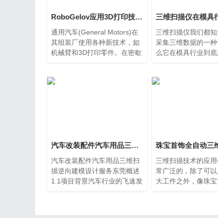
RoboGelov应用3D打印技术助美国通用汽车工人拥有超人握力东莞石碣
通用汽车(General Motors)在
三维扫描仪我们都知
其组装厂使用各种新技术，如
采集三维数据的一种
机械臂和3D打印零件。在密歇
么它在模具行业到底
根州组装厂，工人们借助一款
作用呢？首先我们来
叫做“RoboGlove”机械手套，
哪些环节可以使用到
轻松处理3D打印零件。3D打
仪。 首先模具生产
印零件在流
有产品的
汽车改装配件汽车用品三维扫描逆向建模设计服务东莞
汽车改装配件汽车用品三维扫
三维扫描技术的应用
描逆向建模设计服务东莞概述
常广泛的，除了可以
1.1项目背景汽车行业的飞速发
大工件之外，像珠宝
展，各品牌生产商争奇斗艳，
的小样件也一样可以
已经形成了一个巨大的产业
三维数据。接下来小
链。汽车工业在中国的迅猛发
家说说珠宝首饰全自