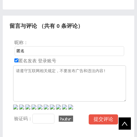
物院、国家博物馆、敦煌博
植入物，解剖模型等。主要
物院等纷纷利用互联网开
用于：3D扫描和检查的医
启“云展览”，使
疗用途、CT扫描解剖模
型、扫描植入
留言与评论 （共有
0
条评论）
昵称：
匿名发表
登录账号
验证码：