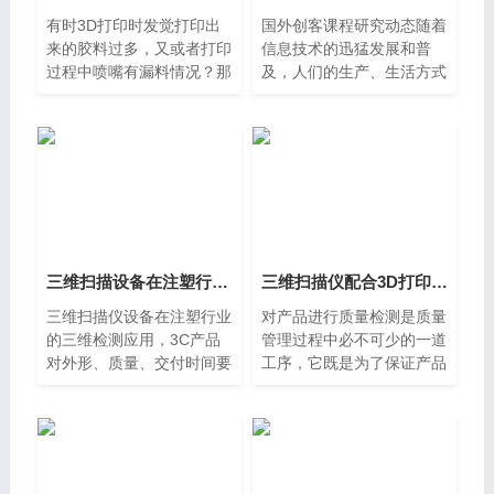
有时3D打印时发觉打印出
国外创客课程研究动态随着
来的胶料过多，又或者打印
信息技术的迅猛发展和普
过程中喷嘴有漏料情况？那
及，人们的生产、生活方式
么3D打印软件中的
不断地发生改变，创客运动
Retraction功能就可以帮到
在全球不断发展起来。3D
你...Retraction （中文叫回
打印、Scratch编程等极具
缩）在3D打印中是不可或
创意的产品开始出现在人们
缺的功能，它
三维扫描设备在注塑行业的三维检测应用
三维扫描仪配合3D打印检具做东莞中堂产品质量检测
三维扫描仪设备在注塑行业
对产品进行质量检测是质量
的三维检测应用，3C产品
管理过程中必不可少的一道
对外形、质量、交付时间要
工序，它既是为了保证产品
求严苛，得益于零部件的轻
在下道工序使用时符合相关
量化和制造成本降低的趋
要求，也是为了在出厂检验
势，利用三维光学检测技术
时符合各项规定，更是为了
对具有批量大、形状复杂、
在日后的销售和使用中符
容易变形等特点的塑料零部