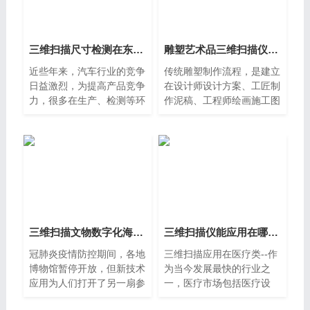
件进行质量控制，受到了越
来越多的厂商的重视。
三维扫描尺寸检测在东莞道滘汽车行业中的应用
雕塑艺术品三维扫描仪逆向检测泥东莞寮步模扫描修复
近些年来，汽车行业的竞争
传统雕塑制作流程，是建立
日益激烈，为提高产品竞争
在设计师设计方案、工匠制
力，很多在生产、检测等环
作泥稿、工程师绘画施工图
节努力改进，以提升产品精
纸的基础上来制作的。而在
度与质量。就汽车而言，不
制作图纸的过程中，设计师
管是汽车整机厂、零部件
需要极高的设计师思路和三
厂、还是内饰厂，或者是形
维理解能力。从而对于
状复杂
三维扫描文物数字化海珠区的解决方案
三维扫描​仪能应用在哪些领域？
冠肺炎疫情防控期间，各地
三维扫描应用在医疗类--作
博物馆暂停开放，但新技术
为当今发展最快的行业之
应用为人们打开了另一扇参
一，医疗市场包括医疗设
观窗口。今年以来，故宫博
备，钻切指南和固定装置，